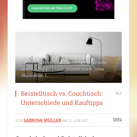
Beistelltisch vs. Couchtisch: Unterschiede
und Kauftipps ( Foto: Shutterstock-_Ume
illustration )
Beistelltisch vs. Couchtisch:
0
Unterschiede und Kauftipps
TIPPS
SABRINA MÜLLER
VON
AM
21. JUNI 2021