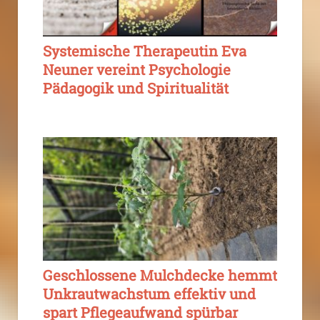
Systemische Therapeutin Eva
Neuner vereint Psychologie
Pädagogik und Spiritualität
Geschlossene Mulchdecke hemmt
Unkrautwachstum effektiv und
spart Pflegeaufwand spürbar