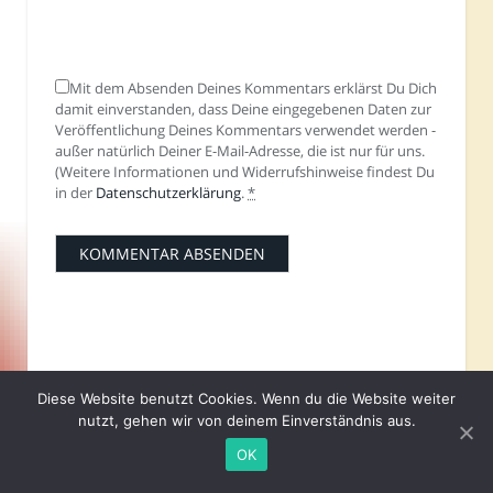
Mit dem Absenden Deines Kommentars erklärst Du Dich
damit einverstanden, dass Deine eingegebenen Daten zur
Veröffentlichung Deines Kommentars verwendet werden -
außer natürlich Deiner E-Mail-Adresse, die ist nur für uns.
(Weitere Informationen und Widerrufshinweise findest Du
in der
Datenschutzerklärung
.
*
OMAS TIPPS
Diese Website benutzt Cookies. Wenn du die Website weiter
nutzt, gehen wir von deinem Einverständnis aus.
OK
17. NOVEMBER 2025
Kopfschmerzen, Müdigkeit,