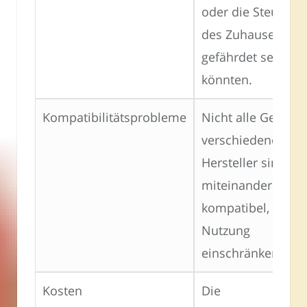
oder die Steuerun
des Zuhauses
gefährdet sein
könnten.
Kompatibilitätsprobleme
Nicht alle Geräte
verschiedener
Hersteller sind
miteinander
kompatibel, was d
Nutzung
einschränken kan
Kosten
Die