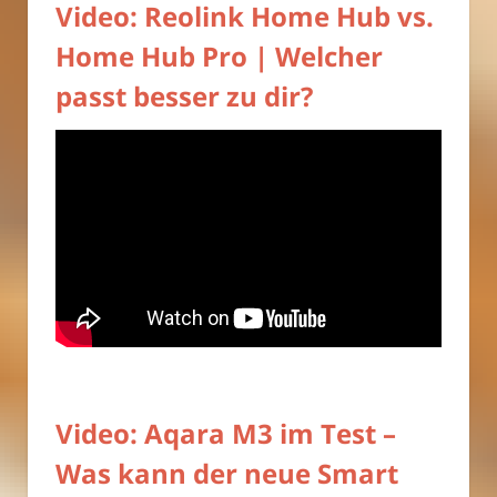
Video: Reolink Home Hub vs.
Home Hub Pro | Welcher
passt besser zu dir?
Video: Aqara M3 im Test –
Was kann der neue Smart