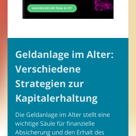
Geldanlage im Alter:
Verschiedene
Strategien zur
Kapitalerhaltung
Die Geldanlage im Alter stellt eine
wichtige Säule für finanzielle
Absicherung und den Erhalt des