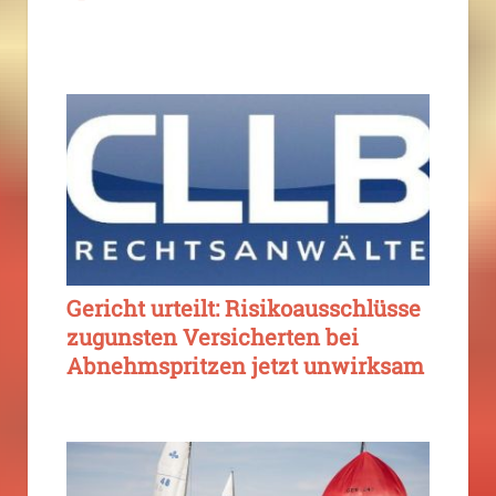
Gericht urteilt: Risikoausschlüsse
zugunsten Versicherten bei
Abnehmspritzen jetzt unwirksam