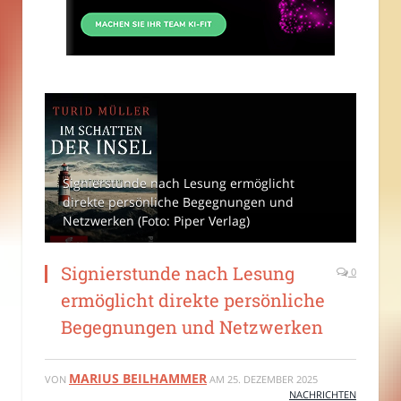
Signierstunde nach Lesung ermöglicht
direkte persönliche Begegnungen und
Netzwerken (Foto: Piper Verlag)
Signierstunde nach Lesung
0
ermöglicht direkte persönliche
Begegnungen und Netzwerken
MARIUS BEILHAMMER
VON
AM
25. DEZEMBER 2025
NACHRICHTEN