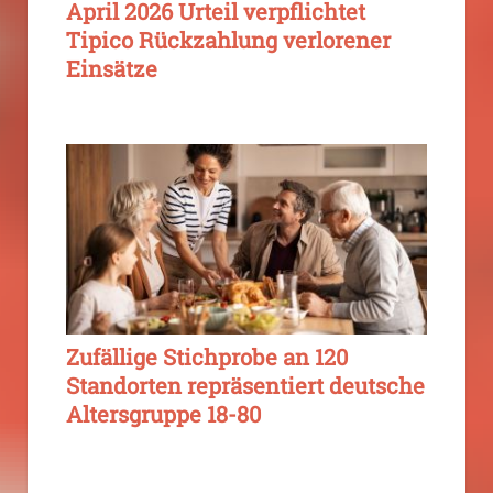
April 2026 Urteil verpflichtet
Tipico Rückzahlung verlorener
Einsätze
Zufällige Stichprobe an 120
Standorten repräsentiert deutsche
Altersgruppe 18-80