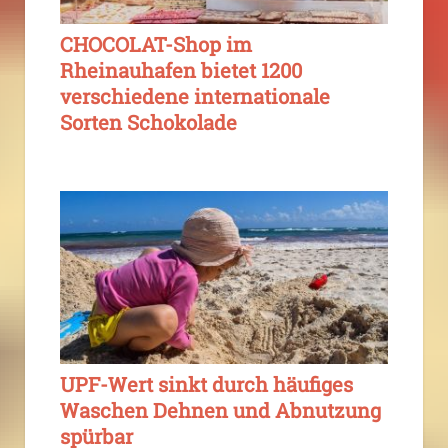
CHOCOLAT-Shop im
Rheinauhafen bietet 1200
verschiedene internationale
Sorten Schokolade
UPF-Wert sinkt durch häufiges
Waschen Dehnen und Abnutzung
spürbar