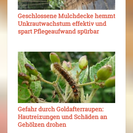
Geschlossene Mulchdecke hemmt
Unkrautwachstum effektiv und
spart Pflegeaufwand spürbar
Gefahr durch Goldafterraupen:
Hautreizungen und Schäden an
Gehölzen drohen