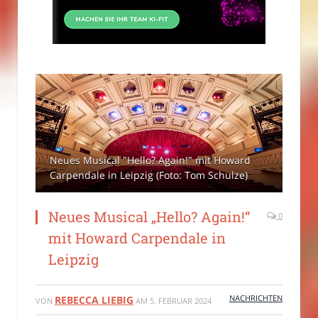
Neues Musical "Hello? Again!" mit Howard
Carpendale in Leipzig (Foto: Tom Schulze)
Neues Musical „Hello? Again!“
0
mit Howard Carpendale in
Leipzig
NACHRICHTEN
REBECCA LIEBIG
VON
AM
5. FEBRUAR 2024