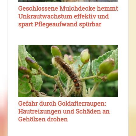
Geschlossene Mulchdecke hemmt
Unkrautwachstum effektiv und
spart Pflegeaufwand spürbar
Gefahr durch Goldafterraupen:
Hautreizungen und Schäden an
Gehölzen drohen