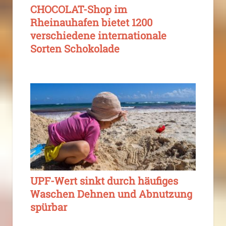
CHOCOLAT-Shop im
Rheinauhafen bietet 1200
verschiedene internationale
Sorten Schokolade
UPF-Wert sinkt durch häufiges
Waschen Dehnen und Abnutzung
spürbar