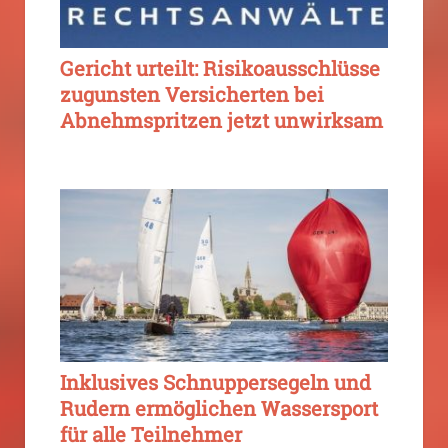
Gericht urteilt: Risikoausschlüsse
zugunsten Versicherten bei
Abnehmspritzen jetzt unwirksam
Inklusives Schnuppersegeln und
Rudern ermöglichen Wassersport
für alle Teilnehmer