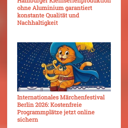
Hamburger Kleinserienproduktion
ohne Aluminium garantiert
konstante Qualität und
Nachhaltigkeit
Internationales Märchenfestival
Berlin 2026: Kostenfreie
Programmplätze jetzt online
sichern