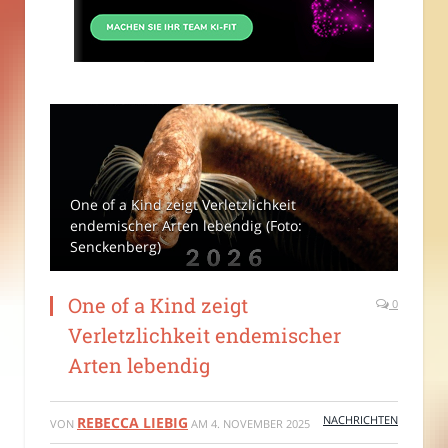
One of a Kind zeigt Verletzlichkeit
endemischer Arten lebendig (Foto:
Senckenberg)
One of a Kind zeigt
0
Verletzlichkeit endemischer
Arten lebendig
NACHRICHTEN
REBECCA LIEBIG
VON
AM
4. NOVEMBER 2025