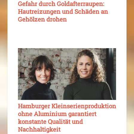
Gefahr durch Goldafterraupen:
Hautreizungen und Schäden an
Gehölzen drohen
Hamburger Kleinserienproduktion
ohne Aluminium garantiert
konstante Qualität und
Nachhaltigkeit