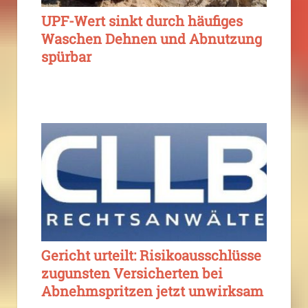
UPF-Wert sinkt durch häufiges
Waschen Dehnen und Abnutzung
spürbar
Gericht urteilt: Risikoausschlüsse
zugunsten Versicherten bei
Abnehmspritzen jetzt unwirksam