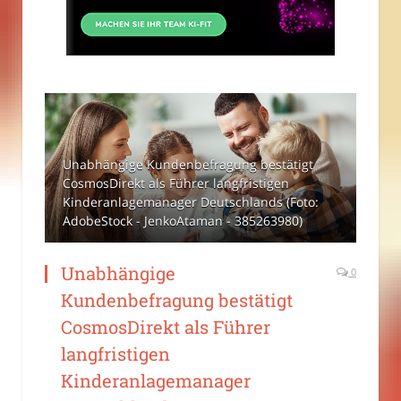
Unabhängige Kundenbefragung bestätigt
CosmosDirekt als Führer langfristigen
Kinderanlagemanager Deutschlands (Foto:
AdobeStock - JenkoAtaman - 385263980)
Unabhängige
0
Kundenbefragung bestätigt
CosmosDirekt als Führer
langfristigen
Kinderanlagemanager