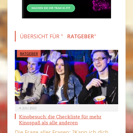
ÜBERSICHT FÜR "
RATGEBER
"
RATGEBER
4. JULI 2022
Kinobesuch: die Checkliste für mehr
Kinospaß als alle anderen
Die Frage aller Fragen: ?Kann ich dich