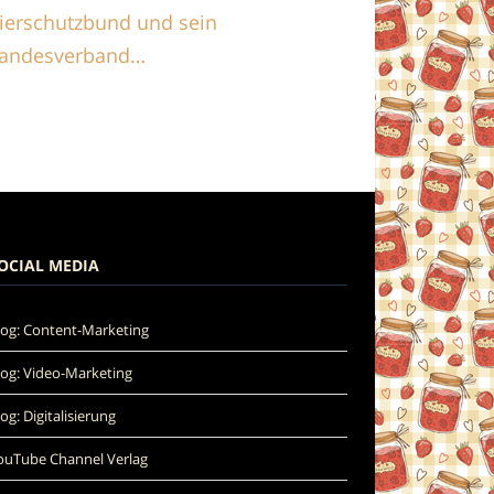
ierschutzbund und sein
andesverband…
OCIAL MEDIA
log: Content-Marketing
log: Video-Marketing
log: Digitalisierung
ouTube Channel Verlag