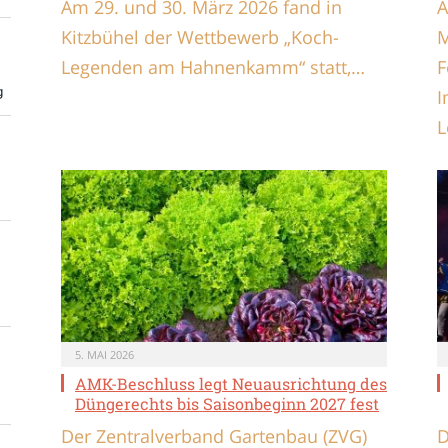
Am 29. und 30. März 2026 fand in
A
Kitzbühel der Wettbewerb „Koch-
M
Legenden am Hahnenkamm“ statt,…
F
g
I
L
5. MAI 2026
AMK-Beschluss legt Neuausrichtung des
Düngerechts bis Saisonbeginn 2027 fest
Der Zentralverband Gartenbau (ZVG)
D