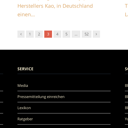
Herstellers Kao, in Deutschland
T
einen…
L
Vorgänger
Nachfolger
1
2
3
4
5
…
52
SERVICE
S
Media
B
Pressemitteilung einreichen
B
Lexikon
B
Ratgeber
Y