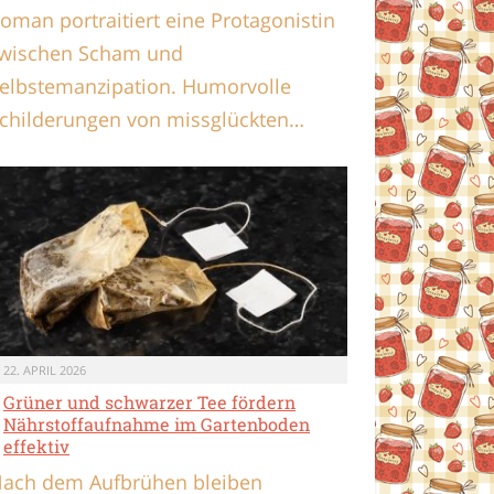
oman portraitiert eine Protagonistin
wischen Scham und
elbstemanzipation. Humorvolle
childerungen von missglückten…
22. APRIL 2026
Grüner und schwarzer Tee fördern
Nährstoffaufnahme im Gartenboden
effektiv
ach dem Aufbrühen bleiben