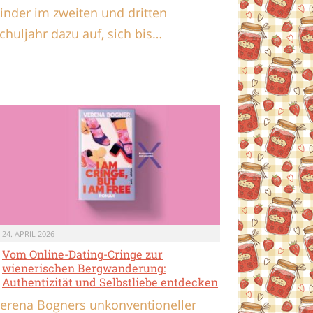
inder im zweiten und dritten
chuljahr dazu auf, sich bis…
24. APRIL 2026
Vom Online-Dating-Cringe zur
wienerischen Bergwanderung:
Authentizität und Selbstliebe entdecken
erena Bogners unkonventioneller