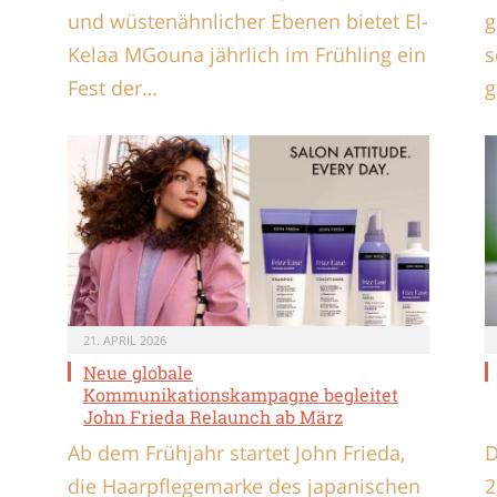
und wüstenähnlicher Ebenen bietet El-
g
Kelaa MGouna jährlich im Frühling ein
s
Fest der…
g
21. APRIL 2026
Neue globale
Kommunikationskampagne begleitet
John Frieda Relaunch ab März
Ab dem Frühjahr startet John Frieda,
D
die Haarpflegemarke des japanischen
2