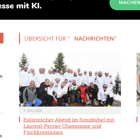
ÜBERSICHT FÜR "
NACHRICHTEN
"
en
7. MAI 2026
Italienischer Abend im Sonnbühel mit
Laurent-Perrier Champagne und
Fischkreationen
rn