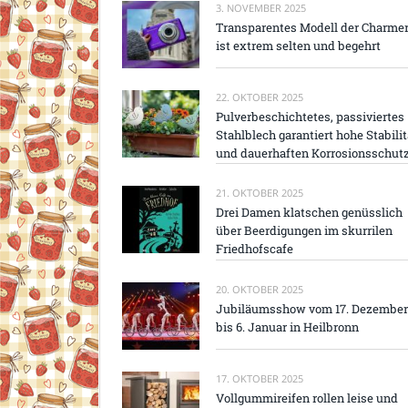
3. NOVEMBER 2025
Transparentes Modell der Charme
ist extrem selten und begehrt
22. OKTOBER 2025
Pulverbeschichtetes, passiviertes
Stahlblech garantiert hohe Stabilit
und dauerhaften Korrosionsschut
21. OKTOBER 2025
Drei Damen klatschen genüsslich
über Beerdigungen im skurrilen
Friedhofscafe
20. OKTOBER 2025
Jubiläumsshow vom 17. Dezember
bis 6. Januar in Heilbronn
17. OKTOBER 2025
Vollgummireifen rollen leise und