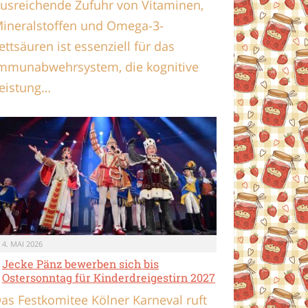
usreichende Zufuhr von Vitaminen,
ineralstoffen und Omega-3-
ettsäuren ist essenziell für das
mmunabwehrsystem, die kognitive
eistung…
4. MAI 2026
Jecke Pänz bewerben sich bis
Ostersonntag für Kinderdreigestirn 2027
as Festkomitee Kölner Karneval ruft