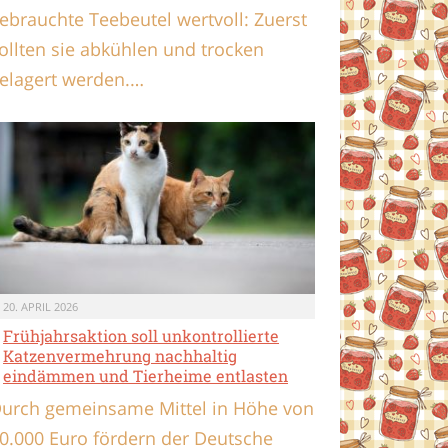
ebrauchte Teebeutel wertvoll: Zuerst
ollten sie abkühlen und trocken
elagert werden.…
20. APRIL 2026
Frühjahrsaktion soll unkontrollierte
Katzenvermehrung nachhaltig
eindämmen und Tierheime entlasten
urch gemeinsame Mittel in Höhe von
0.000 Euro fördern der Deutsche