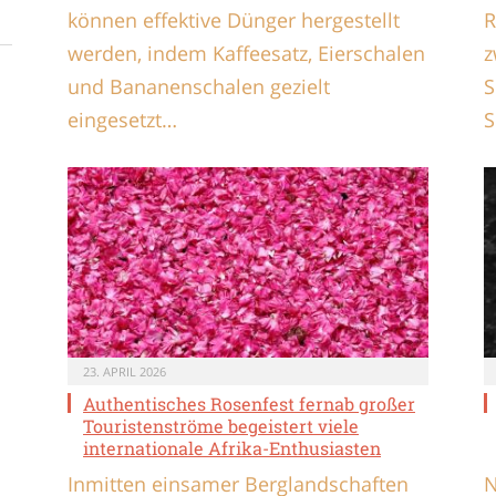
können effektive Dünger hergestellt
R
werden, indem Kaffeesatz, Eierschalen
z
und Bananenschalen gezielt
S
eingesetzt…
S
23. APRIL 2026
Authentisches Rosenfest fernab großer
Touristenströme begeistert viele
internationale Afrika-Enthusiasten
Inmitten einsamer Berglandschaften
N