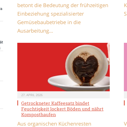
betont die Bedeutung der frühzeitigen
K
ra
Einbeziehung spezialisierter
S
Gemüsebaubetriebe in die
Ausarbeitung…
ät
z
27. APRIL 2026
Getrockneter Kaffeesatz bindet
Feuchtigkeit lockert Böden und nährt
Komposthaufen
Aus organischen Küchenresten
V