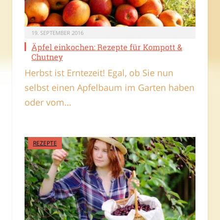
19. SEPTEMBER 2016
Äpfel einkochen: Rezepte für Kompott &
Chutney
Herbst ist Erntezeit! Egal, ob Sie nun
selbst einen Apfelbaum im Garten haben
oder vom…
REZEPTE