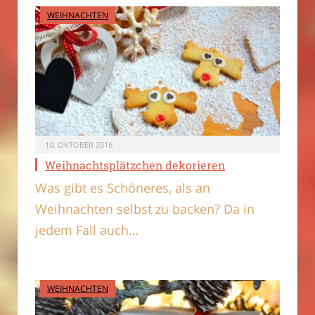
WEIHNACHTEN
10. OKTOBER 2016
Weihnachtsplätzchen dekorieren
Was gibt es Schöneres, als an
Weihnachten selbst zu backen? Da in
jedem Fall auch…
WEIHNACHTEN