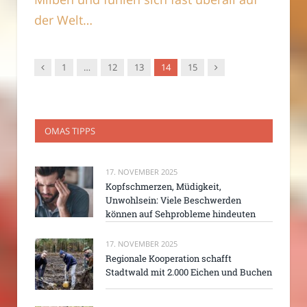
der Welt…
Vorgänger
Nachfolger
1
…
12
13
14
15
OMAS TIPPS
17. NOVEMBER 2025
Kopfschmerzen, Müdigkeit,
Unwohlsein: Viele Beschwerden
können auf Sehprobleme hindeuten
17. NOVEMBER 2025
Regionale Kooperation schafft
Stadtwald mit 2.000 Eichen und Buchen