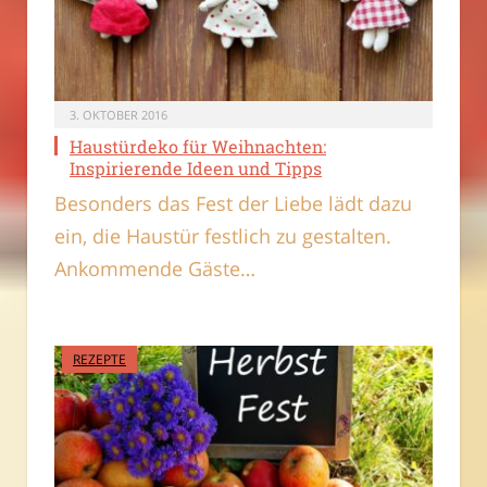
3. OKTOBER 2016
Haustürdeko für Weihnachten:
Inspirierende Ideen und Tipps
Besonders das Fest der Liebe lädt dazu
ein, die Haustür festlich zu gestalten.
Ankommende Gäste…
REZEPTE