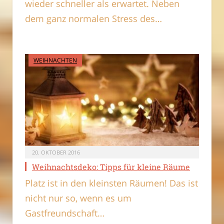
wieder schneller als erwartet. Neben
dem ganz normalen Stress des…
WEIHNACHTEN
20. OKTOBER 2016
Weihnachtsdeko: Tipps für kleine Räume
Platz ist in den kleinsten Räumen! Das ist
nicht nur so, wenn es um
Gastfreundschaft…