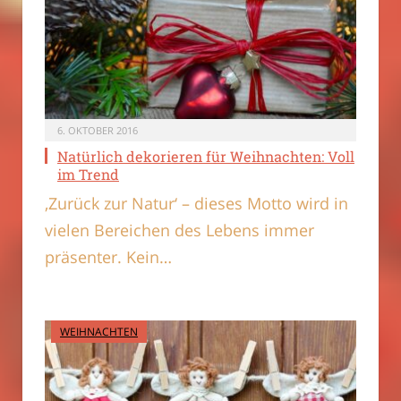
6. OKTOBER 2016
Natürlich dekorieren für Weihnachten: Voll
im Trend
‚Zurück zur Natur‘ – dieses Motto wird in
vielen Bereichen des Lebens immer
präsenter. Kein…
WEIHNACHTEN