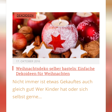
DEKOIDEEN
17. OKTOBER 2016
Weihnachtsdeko selber basteln: Einfache
Dekoideen für Weihnachten
Nicht immer ist etwas Gekauftes auch
gleich gut! Wer Kinder hat oder sich
selbst gerne…