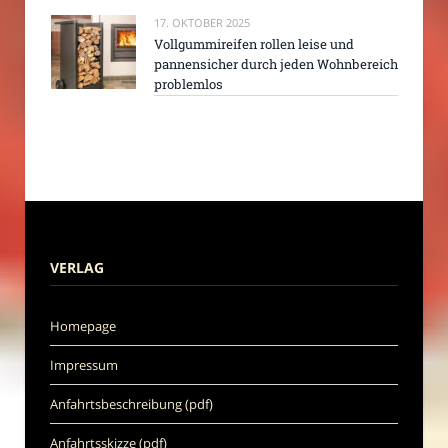
17. OKTOBER 2025
Vollgummireifen rollen leise und
pannensicher durch jeden Wohnbereich
problemlos
VERLAG
Homepage
Impressum
Anfahrtsbeschreibung (pdf)
Anfahrtsskizze (pdf)