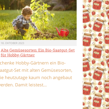
18. OKTOBER 2023
Alte Gemüsesorten: Ein Bio-Saatgut-Set
für Hobby-Gärtner
chenke Hobby-Gärtnern ein Bio-
aatgut-Set mit alten Gemüsesorten,
ie heutzutage kaum noch angebaut
erden. Damit leistest…