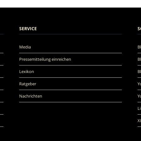
SERVICE
S
Media
B
Pressemitteilung einreichen
B
Lexikon
B
Ratgeber
Y
Nachrichten
Y
L
X