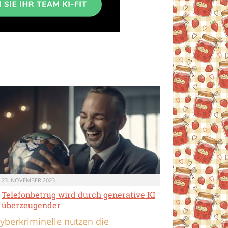
23. NOVEMBER 2023
Telefonbetrug wird durch generative KI
überzeugender
yberkriminelle nutzen die