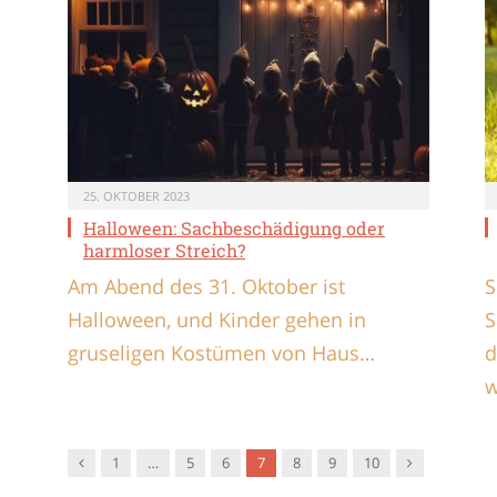
25. OKTOBER 2023
Halloween: Sachbeschädigung oder
harmloser Streich?
Am Abend des 31. Oktober ist
S
Halloween, und Kinder gehen in
S
gruseligen Kostümen von Haus…
d
w
Vorgänger
Nachfolger
1
…
5
6
7
8
9
10