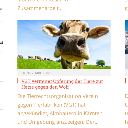
Zusammenarbeit…
g
ra
ät
z
20. NOVEMBER 2023
VGT vermutet Opferung der Tiere zur
Hetze gegen den Wolf
Die Tierrechtsorganisation Verein
D
gegen Tierfabriken (VGT) hat
U
angekündigt, Almbauern in Kärnten
u
und Umgebung anzuzeigen. Der…
h