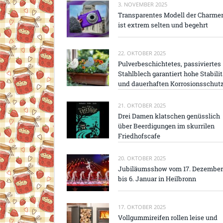
3. NOVEMBER 2025
Transparentes Modell der Charme
ist extrem selten und begehrt
22. OKTOBER 2025
Pulverbeschichtetes, passiviertes
Stahlblech garantiert hohe Stabilit
und dauerhaften Korrosionsschut
21. OKTOBER 2025
Drei Damen klatschen genüsslich
über Beerdigungen im skurrilen
Friedhofscafe
20. OKTOBER 2025
Jubiläumsshow vom 17. Dezember
bis 6. Januar in Heilbronn
17. OKTOBER 2025
Vollgummireifen rollen leise und