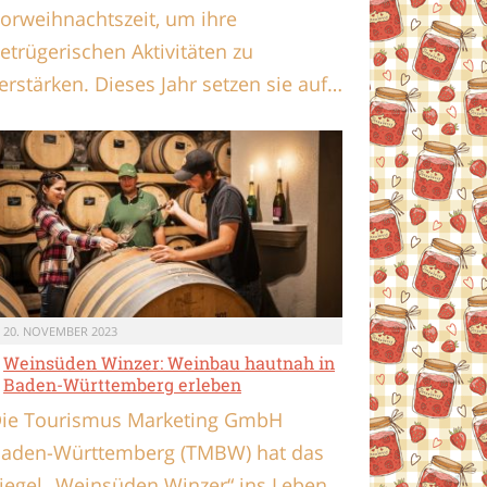
orweihnachtszeit, um ihre
etrügerischen Aktivitäten zu
erstärken. Dieses Jahr setzen sie auf…
20. NOVEMBER 2023
Weinsüden Winzer: Weinbau hautnah in
Baden-Württemberg erleben
ie Tourismus Marketing GmbH
aden-Württemberg (TMBW) hat das
iegel „Weinsüden Winzer“ ins Leben