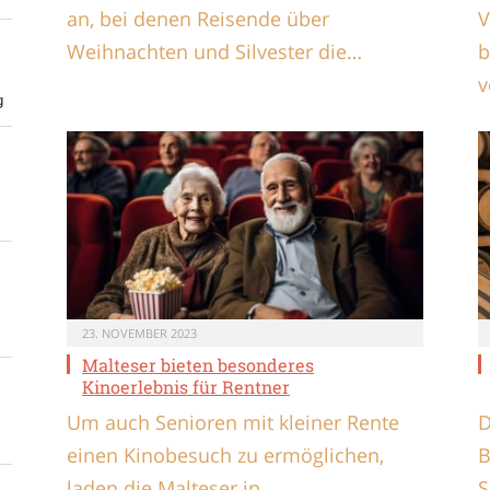
an, bei denen Reisende über
V
Weihnachten und Silvester die…
b
v
g
23. NOVEMBER 2023
Malteser bieten besonderes
Kinoerlebnis für Rentner
Um auch Senioren mit kleiner Rente
D
einen Kinobesuch zu ermöglichen,
B
laden die Malteser in
S